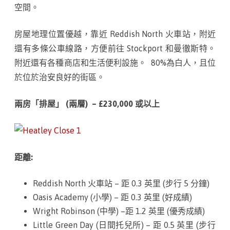
空間。
i
房屋地理位置優越，靠近 Reddish North 火車站，附近
e
還有多條公車線路，方便前往 Stockport 和曼徹斯特。
l
附近還有各種商店和生活便利設施。 80%為白人，且位
d
於位於治安良好的街區。
C
兩房「排屋」 (兩層) – £230,000 或以上
l
o
s
距離:
e
,
Reddish North 火車站 – 距 0.3 英里 (步行 5 分鐘)
S
Oasis Academy (小學) – 距 0.3 英里 (好成績)
Wright Robinson (中學) –距 1.2 英里 (優秀成績)
t
Little Green Day (日間托兒所) – 距 0.5 英里 (步行