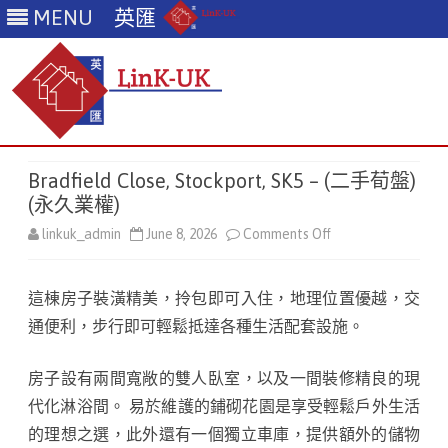
MENU
英匯
Skip
to
Bradfield Close, Stockport, SK5 – (二手荀盤)
content
(永久業權)
linkuk_admin
June 8, 2026
Comments Off
o
n
這棟房子裝潢精美，拎包即可入住，地理位置優越，交
B
通便利，步行即可輕鬆抵達各種生活配套設施。
r
a
房子設有兩間寬敞的雙人臥室，以及一間裝修精良的現
代化淋浴間。 易於維護的鋪砌花園是享受輕鬆戶外生活
d
的理想之選，此外還有一個獨立車庫，提供額外的儲物
f