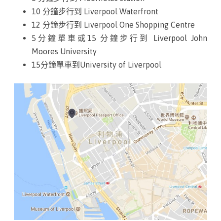
t
10 分鐘步行到 Liverpool Waterfront
r
12 分鐘步行到 Liverpool One Shopping Centre
e
5分鐘單車或15 分鐘步行到 Liverpool John
Moores University
e
15分鐘單車到University of Liverpool
t
,
L
i
v
e
r
p
o