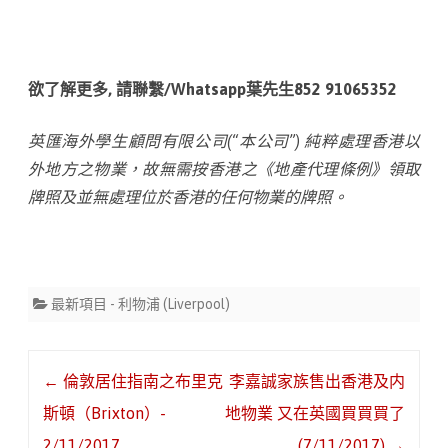
欲了解更多, 請聯繫/Whatsapp葉先生852 91065352
英匯海外學生顧問有限公司(“本公司”) 純粹處理香港以
外地方之物業，故無需按香港之《地產代理條例》領取
牌照及並無處理位於香港的任何物業的牌照。
最新項目 - 利物浦 (Liverpool)
Post
←
倫敦居住指南之布里克
李嘉誠家族售出香港及内
navigation
斯頓（Brixton）-
地物業 又在英國買買買了
2/11/2017
(7/11/2017)
→