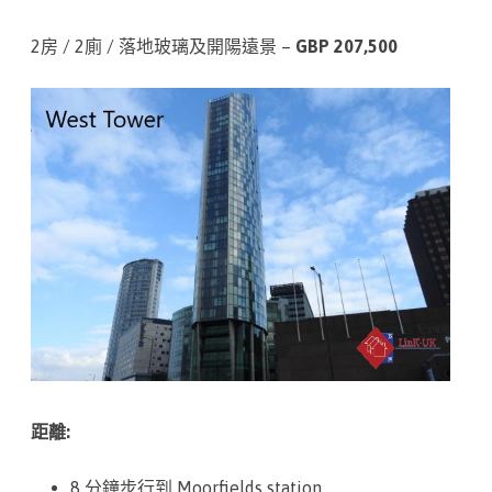
o
2房 / 2廁 / 落地玻璃及開陽遠景 –
GBP 207,500
w
e
r
,
8
B
r
o
o
k
距離:
S
8 分鐘步行到 Moorfields station