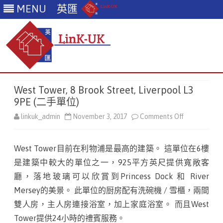
MENU
英匯
Skip
to
West Tower, 8 Brook Street, Liverpool L3
content
9PE (二手單位)
linkuk_admin
November 3, 2017
Comments Off
o
n
West Tower目前在利物浦是最高的建築。 這單位在6樓
W
是建築中較大的單位之一，925平方英尺提供寬敞客
e
廳，落地玻璃可以欣賞到Princess Dock 和 River
s
Mersey的美景。 此單位的厨房配有洗碗機 / 雪櫃，兩間
雙人房，主人房連接浴室，加上家庭浴室。 而且West
t
Tower提供24小時的禮賓服務。
T