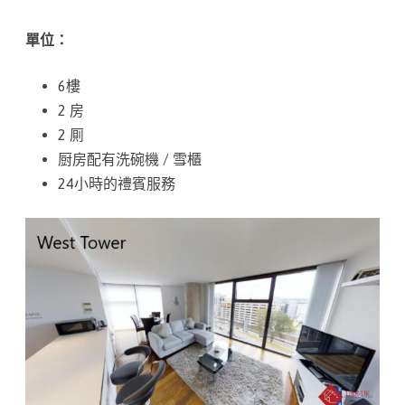
o
單位：
l
L
6樓
3
2 房
2 厠
9
厨房配有洗碗機 / 雪櫃
P
24小時的禮賓服務
E
(
二
手
單
位
)